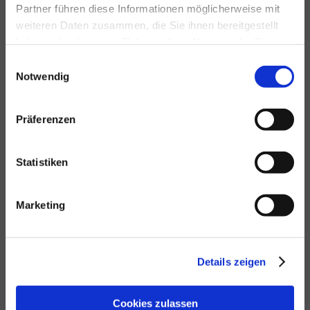
Partner führen diese Informationen möglicherweise mit
weiteren Daten zusammen, die Sie ihnen bereitgestellt
haben oder die sie im Rahmen Ihrer Nutzung der Dienste
gesammelt haben.
Einwilligungsauswahl
Notwendig
Präferenzen
Statistiken
Hier finden Sie uns
Marketing
Schneeweiß Beschilderungen
Hamburger Str. 29
Details zeigen
01067 Dresden
Tel. 0351 / 49 61 087
Cookies zulassen