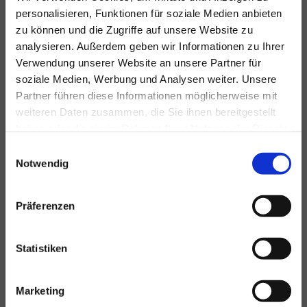
zahlreichen
personalisieren, Funktionen für soziale Medien anbieten
zufriedenen Kunden schätzen den besonderen Service, den wir
zu können und die Zugriffe auf unsere Website zu
bieten. Durch unser umfassendes Service-Paket können Sie
sorglos und vertrauensvoll bei allen
analysieren. Außerdem geben wir Informationen zu Ihrer
Werbe-Problemen zu uns kommen.
Verwendung unserer Website an unsere Partner für
Gerne begrüßen wir Sie als neuen Kunden und überzeugen Sie
soziale Medien, Werbung und Analysen weiter. Unsere
von unserer Arbeit!
Partner führen diese Informationen möglicherweise mit
weiteren Daten zusammen, die Sie ihnen bereitgestellt
haben oder die sie im Rahmen Ihrer Nutzung der Dienste
Einige unserer Leistungen auf einen
gesammelt haben.
Einwilligungsauswahl
Blick:
Notwendig
Beschilderungen
(Innen, Außen, Bau, Verkehr etc.)
Präferenzen
Folienplotts
, Digitaldrucke, Glasdekorfolien etc.
Logoentwurf
etc.
Beschriftung von Fahrzeugen
, Booten, Anhängern,
Statistiken
Teilverklebungen mit Color-Change-Folien, Tönungsfolien,
Sonnenschutzfolien etc.
Logogestaltung mit Einzelbuchstaben an der
Fassade
,
Fassadenmalerei
Marketing
Textildruck (Flock, Flex)