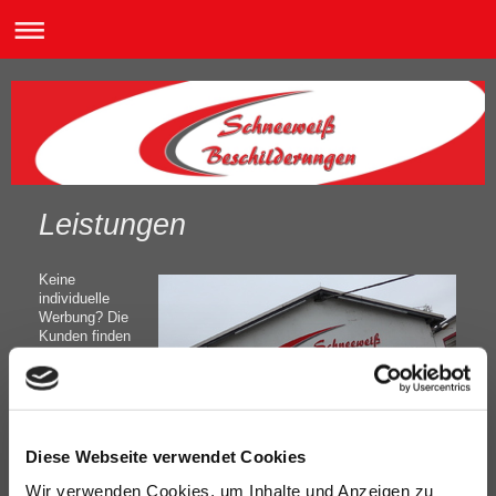
Leistungen
Keine
individuelle
Werbung? Die
Kunden finden
Sie nicht? Dies
alles sind
Probleme, die
unsere
Mitarbeiter
gerne für Sie
Diese Webseite verwendet Cookies
lösen.
Unsere
Wir verwenden Cookies, um Inhalte und Anzeigen zu