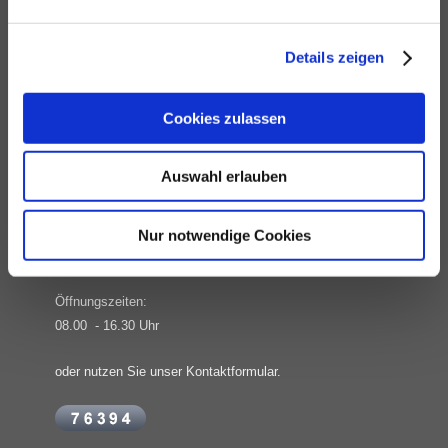
Sie haben Fragen zu unseren Leistungen? Wir freuen uns auf
Ihre Kontaktaufnahme.
Details zeigen
Hier finden Sie uns
Cookies zulassen
Schneeweiß Beschilderungen
Hamburger Str. 29
Auswahl erlauben
01067 Dresden
Tel. 0351 / 49 61 087
Nur notwendige Cookies
E-Mail. info@schneeweiss-beschilderungen.de
Öffnungszeiten:
08.00 - 16.30 Uhr
oder nutzen Sie unser Kontaktformular.